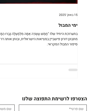
15 באוק׳ 2025
ימי המבול
בתערוכת היחיד שלו "חֲמֵשׁ עֶשְׂרֵה אַמָּה מִלְמַעְלָה גָּבְרוּ הַמָּי
מתבונן דורון פישביין במציאות הישראלית, ובוחן אותה דר
סיפור המבול המקראי.
הצטרפו לרשימת התפוצה שלנו