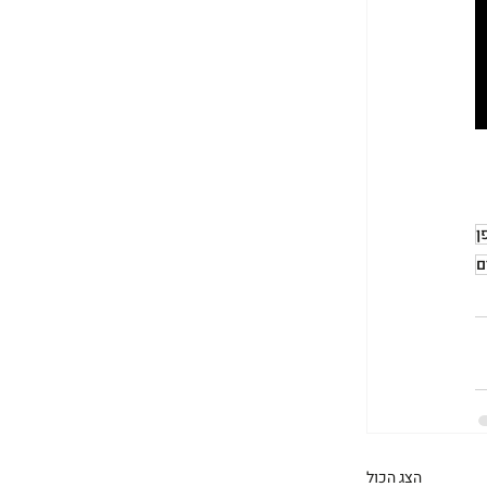
ן
ם
הצג הכול