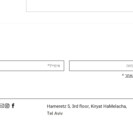
האתר
*
Hameretz 5, 3rd floor, Kiryat HaMelacha,
Tel Aviv