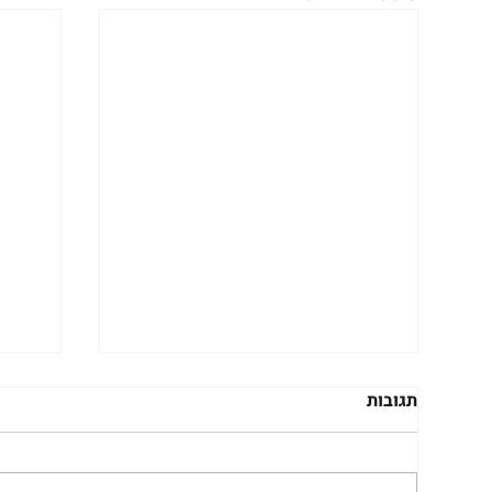
תגובות
רובי
עדי ט. הופמן