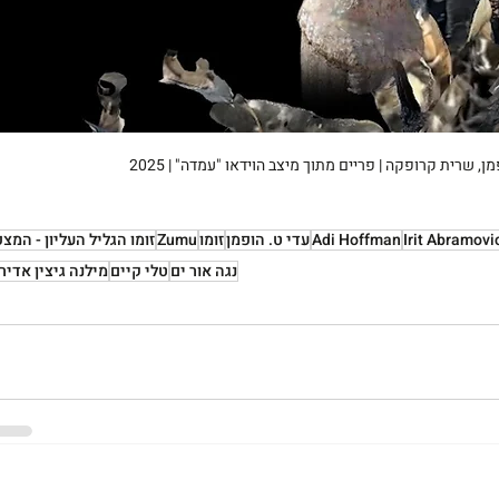
, שרית קרופקה | פריים מתוך מיצב הוידאו "עמדה" | 2025
Irit Abramovi
Adi Hoffman
עדי ט. הופמן
זומו
Zumu
זומו הגליל העליון - המצפ
נגה אור ים
טלי קיים
מילנה גיצין אדיר