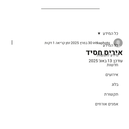
כל המידע
iritkaphoto
30 במרץ 2025
זמן קריאה 1 דקות
כל המידע
איריס חסיד
מידע להגשות
עודכן:
13 באוג׳ 2025
חדשות
אירועים
בלוג
תקשורת
אמנים אורחים