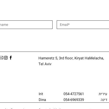
Hameretz 5, 3rd floor, Kiryat HaMelacha,
Tel Aviv
עירית
054-4727561
Irit
דינה
054-6969339
Dina