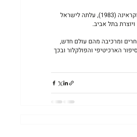
אניה קרופיאקוב, צלמת ואמנית רב תחומית, ילידת קייב, אוקראינה (1983), עלתה לישראל 
חרים ומרכיבה מהם עולם חדש, 
יפור הארכיטיפי והפולקלור ובכך 