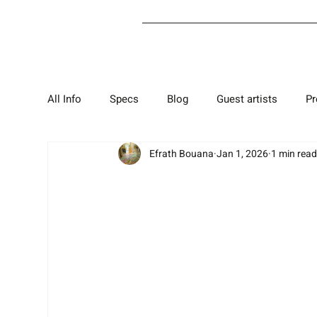
All Info
Specs
Blog
Guest artists
P
Efrath Bouana
Jan 1, 2026
1 min rea