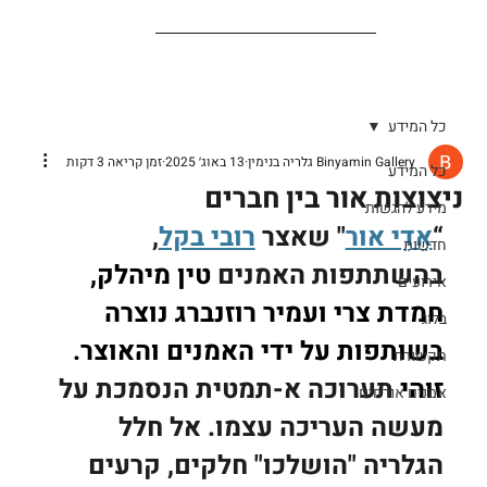
כל המידע
Binyamin Gallery גלריה בנימין
13 באוג׳ 2025
זמן קריאה 3 דקות
כל המידע
ניצוצות אור בין חברים
מידע להגשות
“
אֵדֵי אור
" שאצר 
רובי בקל
, 
חדשות
בהשתתפות האמנים 
טין מיהלק, 
אירועים
חמדת צרי ועמיר רוזנברג נוצרה 
בלוג
בשותפות על ידי האמנים והאוצר. 
תקשורת
זוהי
 תערוכה א-תמטית הנסמכת על 
אמנים אורחים
מעשה העריכה עצמו. אל חלל 
הגלריה "הושלכו" חלקים, קרעים 