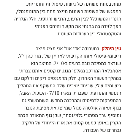
נעות בטווח משתנה של גישות פיסוליות וחומריות. 
המפגש של השפות השונות מייצר מתח בין המונומנטלי, 
הגנרי והמשוכלל לבין הרעוע, הרגיש והגופני. חלל הגלריה 
הפך לזירה בה בחנתי את הקשר והיחס הפנימי 
והטקסטואלי בין העבודות השונות.
טין מיהלק
: בתערוכה 'אדי אור' אני מציג מיצב 
רישומי-פיסולי אותו הקדשתי לאחיין שלי, מור כהן ז''ל, 
שנרצח במסיבת נובה ברעים ב-7/10. המיצב הוא 
אסמבלאז' המורכב מאלפי מגנטים קטנים אותם צברתי 
במהלך העשור האחרון. חלק מהמגנטים ריקים וחלקם עם 
רישומים שלי, שביחד יוצרים שלם המשקף את התהליך 
הנפשי והתודעתי שעברתי מאז ה7/10 - השכול, האבל, 
ההתפרקות לרסיסים וההרכבה מחדש. השתמשתי גם 
בגוף תאורה אולטרה-סגול שמייצג את מסיבת הנובה 
ומוסיף ערך מסתורי גלוי/נסתר, שכן גוף התאורה הכהה 
מקרין באופן כמעט קסום את אורו הייחודי על חלקים 
נבחרים של העבודה.