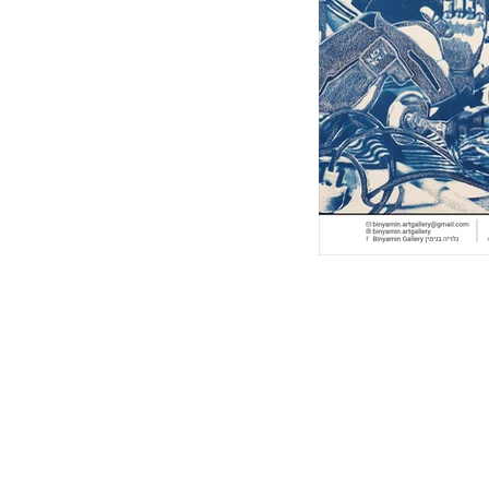
בודותיו של סבה, שמואל גולדשטיין, צייר, שעבודותיו התאפיינו בציורי נוף ו