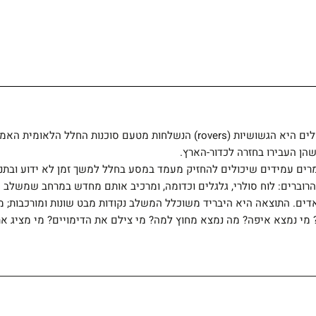
נקודת המוצא של התערוכה שישה טיולים היא הגשושיות (rovers) הנשלחות מטעם סו
שהן העבירו בחזרה לכדור-הארץ.
מרים עמידים שיכולים להחזיק מעמד במסע בחלל למשך זמן לא ידוע ובתנא
רוברים: לוח סולרי, גלגלים וכדומה, ומרכיב אותם מחדש במרחב שמשלב 
ם. התוצאה היא היבריד משוכלל המשלב נקודות מבט שונות ומורכבות; מקו
מי נמצא איפה? מה נמצא מחוץ למה? מי צילם את הדימויים? מי מציג א