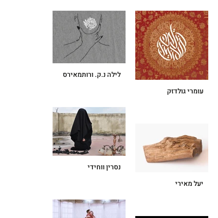
לילה נ.ק. ורותמאירס
עומרי גולדזק
נסרין ווחידי
יעל מאירי