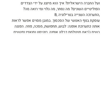
ועל החברה הישראלית? איך הוא מיוצג על ידי הצדדים
הפוליטיים השונים? מה נסתר, מה גלוי ומי רואה מה?
,התערוכה השנייה בטרילוגיה ,B
עוסקת בנוף האנושי של הסכסוך. במובן מסוים אפשר לראות
אותה כתערוכת אופנה: לבוש, תחפושת, מסכה, פוזה. הפגנה
בשיח ג'ראח מצטלמת כבלוג אופנה, רוקיסט ומואזין נפגשים
בג'ם סשן בעיסאוויה, מופע פרובוקטיבי של חייל צבוע לבן
המסתובב בשטחים, צילום עיתונאי חושף את הנוף המתחפש
למשהו אחר, והאייקון הפלסטיני של החמור המקומי בתפקיד
אתנחתא קומית במציאות מורכבת.
התערוכה כוללת עבודות וידאו, צילום דיגיטלי, מיצב וצילום
טקסט אוצרותי
כאן