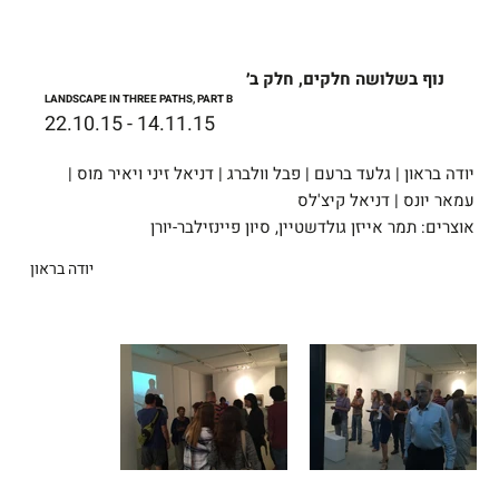
נוף בשלושה חלקים, חלק ב׳
LANDSCAPE IN THREE PATHS, PART B
22.10.15 - 14.11.15
יודה בראון | גלעד ברעם | פבל וולברג | דניאל זיני ויאיר מוס |
עמאר יונס | דניאל קיצ'לס
אוצרים: תמר אייזן גולדשטיין, סיון פיינזילבר-יורן
יודה בראון