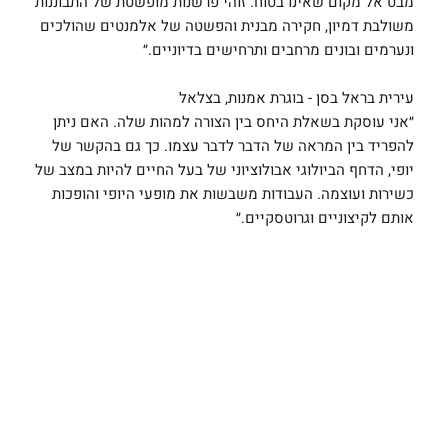
מבט אל מקום שאינו בטוח. זוהי פרשנות מופשטת של התבוננות
משולבת דמיון, חקירה מבנית והפשטה של אלמנטים שהולכים
ונערמים ובונים מרחבים ותרחישים בדיוניים.״
עירית בראל בסן - בוגרת אמנות, בצלאל
״אני עוסקת בשאלת היחס בין הצורה למהות שלה. האם ניתן
להפריד בין המראה של הדבר לדבר עצמו. כך גם בהקשר של
יופי, הדחף הביולוגי אבולוציוני של בעל החיים להיות במצב של
כשירות ועוצמה. העבודות משבשות את מופעי היופי והופכות
אותם לקיצוניים וגרוטסקיים.״
IRITIRIT BAREL
ADI T HOFFMAN
BASSAN
Artist Info
Artist Info