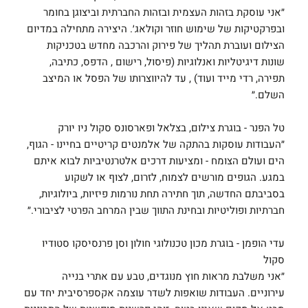
״אני עוסקת בזהות העצמית ובזהות החברתית וביצוגן בחומר
ובפרקטיקות של שימוש חוזר וקולאג׳. היצירה מתחילה במדיום
הצילום ועוברת תהליך של פירוק והרכבה מחדש בטכניקות
שונות דיגיטליות ואנלוגיות (פיסול, רישום , הדפס, כתיבה,
תפירה, רדי מייד ועוד) , עד להיווצרותו של הפסל או המיצב
השלם.״
טל הפנר - בוגרת צילום, בצלאל ופארסונס סקול ניו יורק
״העבודות עוסקות בהתקה של אלמנטים קריטיים בחיינו - הגוף,
הים ועולם הצומח - ומציעות דרכים אלטרנטיביות לבוא איתם
במגע. הגופים מורשים לצמוח, לזרום, לצוף או לשקוע
בסביבתם החדשה, תוך חתירה תחת נורמות פיזיות, ביולוגיות,
חברתיות ופוליטיות ובחינת התווך שבין המרחב הפרטי לציבורי.״
עדי הופמן - בוגרת מכון טכנולוגי חולון וסן פרנסיסקו סטודיו
סקול
״אני משלבת מראות חוץ מנוגדים, טבע עם אתרי בנייה
עירוניים. העבודות שואפות לשדר עוצמה אקספרסיבית יחד עם