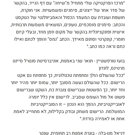
״מרכז הפרקטיקה שלי מתחיל מ"שיחה" עם דף הנייר, בהקשר
של סדר אחר של ייצוגים, סימנים ומשמעויות. אני חוקרת,
חושפת ועובדת עם המעמד הכפול והאמביוולנטי של הטקסט
והכתב: סימנים מוסכמים, טעונים, הנושאים משמעות תרבותית,
אישית ופונקציונלית בהקשר של מקום וזמן מחד, ובעלי קיום
חומרי, קונקרטי וסתום מאידך. הכתב "נמס" והופך לכתם ואילו
כתם נראה כמו כתב.״
בועז טורפשטיין - תואר שני באמנות, אוניברסיטת סנטרל סיינט
מרטינס, לונדון
״ככל שהעולם הולך ומתפתח טכנולוגית, כך מתפתח גם אקט
הרישום. ככל שהעולם נעשה מסובך יותר, עמוס יותר מהיר יותר
וחד יותר, כך הפשטות שברישום צוברת כח, השקט שברישום
פשוט אל מול העומס שסביב. לרישום אין כלל יומרה
לאובייקטיביות, ההפך הוא הנכון – זו הסובייקטיביות
המושלמת. הרישום משחק ובודק בקלילות, לא מתחייב לאמת
אחת או לאמירה בודדת.״
דניאל מנו-בלה - בוגרת אמנות רב תחומית, שנקר