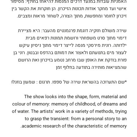
האמניות עובדות במנעד דרכים המנסות להיאחז בחולף: מסיפור
אישי ועד מחקר אודות תכונות הזיכרון. הן חוקרות את הקשר בין
זיכרון לחומר ומחפשות, מתוך הצורה, לשחזר מראות ומצבים.
שירה משולם חזקיה דוגמת פרגמנטים מהעבר: היא מציירת
דימוי מתוך סרט משפחתי ורושמת תמונות רפאים מבית
ילדותה. רונית מירסקי מנסה לייצר דימוי מתוך ניסיון עיקש
לעצור מים בתנועתם ולאצור את דמותם בהדפס ובבטון. רוני בן
פורת בודקת את האופן שבו מרחב נטמע בזיכרון ואת הרושם
שהמציאות מותירה בתודעה בחלוף זמן
*שם התערוכה בהשראת שירה של ספפו. תרגום : שמעון בוזגלו
The show looks into the shape, form, material and
colour of memory: memory of childhood, of dreams and
of water. The artists’ work in a variety of methods, trying
to grasp the transient: from a personal story to an
academic research of the characteristic of memory.