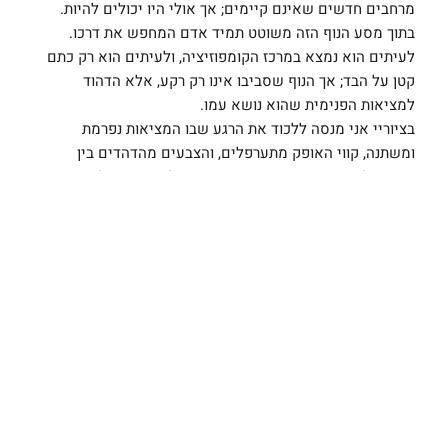
מרחבים חדשים שאינם קיימים; אך אולי היו יכולים להיות.
בתוך מסע הנוף הזה משוטט תמיד אדם המחפש את דרכו.
לעיתים הוא נמצא במרכז הקומפוזיציה, ולעיתים הוא רק כתם
קטן על הבד; אך הנוף שסביבו אינו רק רקע, אלא הדהוד
למציאות הפנימית שהוא נושא עמו.
בציוריי אני מנסה ללכוד את הרגע שבו המציאות נפרמת
ומשתנה, קווי האופק מתערפלים, והצבעים מהדהדים בין
החוויה לזיכרון. הדמויות, גם כשהן רק צל או כתם על הבד,
נושאות עמן את תחושת החיפוש. כל ציור הוא ניסיון להחזיק
בתחושה הזו של שינוי מתמיד, שבו המציאות אינה מוחלטת
אלא תלויה במבט ובתחושה. כמו התקווה; חמקמקה, אך
בלתי ניתנת להכחדה.