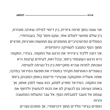
אודות
ABOUT
אני שטה בתוך פרוזה ציורית, בין דימוי למילה שאינה מוגדרת,
בין עולם מוחשי לעולם אחר, שקט וחסר קול. בעבודותיי,
הסמלים הפיגורטיביים מתמזגים עם תחושות ואנרגיות, פורצים
מתוך הגוף כתגובה לשחיקה היומיומית.
אני רוצה ללכוד ביצירתי את הרגש של התקווה. בעיניי, התקווה
היא הרגש העוצמתי ביותר, ובכל זאת, לעיתים קרובות היא
נשכחת; למרות שהיא מתקיימת בין כל נשימה לנשיפה.
בשנתיים האחרונות חקרתי בסטודיו את תופעת המיראז' במדבר,
אותה אשליה חמקמקה שבעיניי מייצגת באופן המובהק ביותר
את התקווה. המיראז' מופיע לפתע, הוא עשוי לסכן אותנו, אך
באותה נשימה גם להעניק לנו את הכוח להמשיך ולדחוף את
עצמנו אל מעבר למגבלות הגוף, אל עבר התעלות המחשבה
והרוח.
הנופים בציורי נולדים מתוך זיכרונותיי, אך מתוכם נוצרים