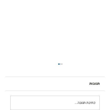
תגובות
רובי בקל
כתיבת תגובה...