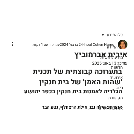
כל המידע
Inbal Cohen Hamo
24 בדצמ׳ 2024
זמן קריאה 1 דקות
כל המידע
אירית אברמוביץ
מידע להגשות
עודכן:
13 באוג׳ 2025
חדשות
בתערוכה קבוצתית של תכנית 
אירועים
׳שהות האמן׳ של בית חנקין
בלוג
הגלריה לאמנות בית חנקין בכפר יהושע
תקשורת
אוצרות: הילה נבו, אילת הרצוולף, נטע הבר
אמנים אורחים