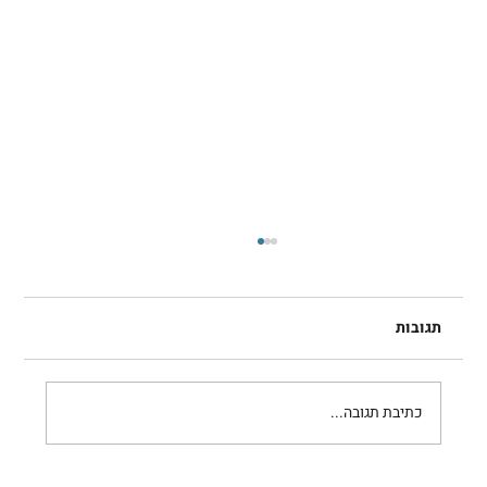
תגובות
רובי בקל
כתיבת תגובה...