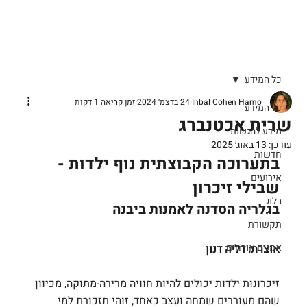
כל המידע
Inbal Cohen Hamo
24 בדצמ׳ 2024
זמן קריאה 1 דקות
כל המידע
שרית אכטנברג
מידע להגשות
עודכן:
13 באוג׳ 2025
חדשות
בתערוכה הקבוצתית נוף ילדות - 
אירועים
שבילי זיכרון
בלוג
בגלריה הסדנה לאמנות ביבנה
תקשורת
אמנים אורחים
אוצרת: דליה דנון
זיכרונות ילדות יכולים להיות חוויה מרירה-מתוקה, מכיוון 
שהם מעוררים שמחה ועצב כאחד, זוהי תזכורת למי 