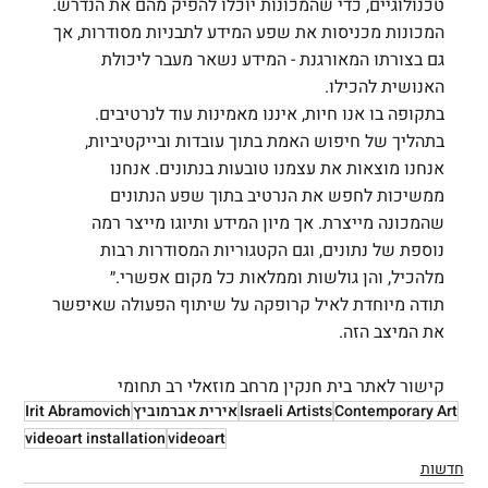
טכנולוגיים, כדי שהמכונות יוכלו להפיק מהם את הנדרש. 
המכונות מכניסות את שפע המידע לתבניות מסודרות, אך 
גם בצורתו המאורגנת - המידע נשאר מעבר ליכולת 
האנושית להכילו.
בתקופה בו אנו חיות, איננו מאמינות עוד לנרטיבים. 
בתהליך של חיפוש האמת בתוך עובדות ובייקטיביות,
אנחנו מוצאות את עצמנו טובעות בנתונים. אנחנו 
ממשיכות לחפש את הנרטיב בתוך שפע הנתונים
שהמכונה מייצרת. אך מיון המידע ותיוגו מייצר רמה 
נוספת של נתונים, וגם הקטגוריות המסודרות רבות
מלהכיל, והן גולשות וממלאות כל מקום אפשרי.״ 
תודה מיוחדת לאיל קרופקה על שיתוף הפעולה שאיפשר 
את המיצב הזה.
קישור לאתר בית חנקין מרחב מוזאלי רב תחומי
Contemporary Art
Israeli Artists
אירית אברמוביץ
Irit Abramovich
videoart installation
videoart
חדשות